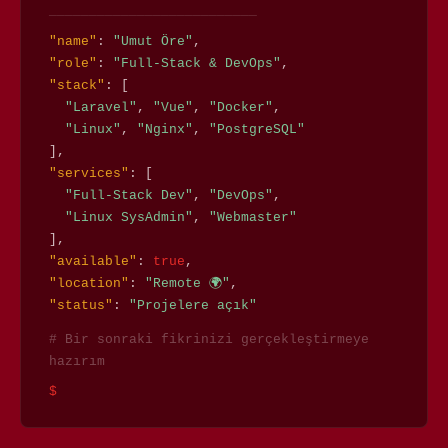
──────────────────────────
"name"
:
"Umut Öre"
,
"role"
:
"Full-Stack & DevOps"
,
"stack"
: [
"Laravel"
,
"Vue"
,
"Docker"
,
"Linux"
,
"Nginx"
,
"PostgreSQL"
],
"services"
: [
"Full-Stack Dev"
,
"DevOps"
,
"Linux SysAdmin"
,
"Webmaster"
],
"available"
:
true
,
"location"
:
"Remote 🌍"
,
"status"
:
"Projelere açık"
# Bir sonraki fikrinizi gerçekleştirmeye
hazırım
$