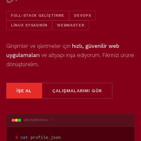
FULL-STACK GELIŞTIRME
DEVOPS
LINUX SYSADMIN
WEBMASTER
Girişimler ve işletmeler için
hızlı, güvenilir web
uygulamaları
ve altyapı inşa ediyorum. Fikrinizi ürüne
dönüştürelim.
İŞE AL
ÇALIŞMALARIMI GÖR
umut@devbox ~
$
cat
profile.json